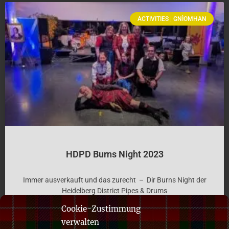
ACTIVITIES | GNÌOMHAN
HDPD Burns Night 2023
Immer ausverkauft und das zurecht – Dir Burns Night der
Heidelberg District Pipes & Drums
Cookie-Zustimmung
Clan Fraser
Saturday, 11. Feb. 2023
verwalten