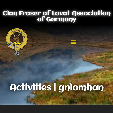
Clan Fraser of Lovat Association
of Germany
Activities | gnìomhan