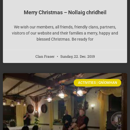
Merry Christmas – Nollaig chridheil
We wish our members, all friends, friendly clans, partners,
visitors of our website and their families a merry, happy and
blessed Christmas. Be ready for
Clan Fraser
Sunday, 22. Dec. 2019
ACTIVITIES | GNÌOMHAN