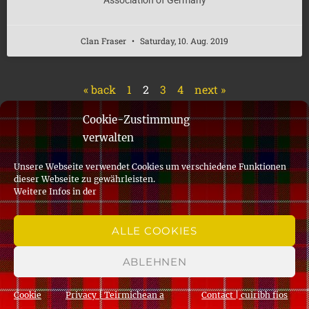
Clan Fraser
Saturday, 10. Aug. 2019
« back
1
2
3
4
next »
Cookie-Zustimmung
verwalten
© 2019 Clan Fraser of Lovat Association of Germany
Unsere Webseite verwendet Cookies um verschiedene Funktionen
made with
in the Palatinate by
idee + .media
dieser Webseite zu gewährleisten.
Weitere Infos in der
Imprint
ALLE COOKIES
Privacy policy
ABLEHNEN
Cookie policy
Cookie
Privacy | Teirmichean a
Contact | cuiribh fios