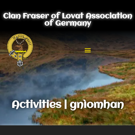
Clan Fraser of Lovat Association
of Germany
Activities | gnìomhan