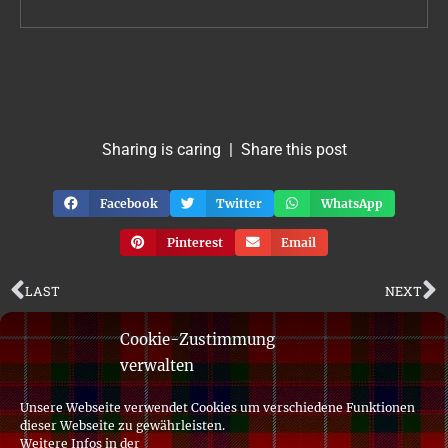
Sharing is caring | Share this post
Facebook
Twitter
WhatsApp
Pinterest
Email
LAST
NEXT
Cookie-Zustimmung
verwalten
Unsere Webseite verwendet Cookies um verschiedene Funktionen
dieser Webseite zu gewährleisten.
© 2019 Clan Fraser of Lovat Association of Germany
Weitere Infos in der
made with
in the Palatinate by
idee + .media