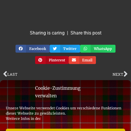
Sharing is caring | Share this post
Facebook
Twitter
WhatsApp
Pinterest
Email
LAST
NEXT
Cookie-Zustimmung
verwalten
Unsere Webseite verwendet Cookies um verschiedene Funktionen
dieser Webseite zu gewährleisten.
© 2019 Clan Fraser of Lovat Association of Germany
Weitere Infos in der
made with
in the Palatinate by
idee + .media